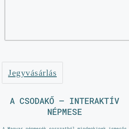
Jegyvásárlás
A CSODAKŐ – INTERAKTÍV
NÉPMESE
A Magyar népmesék sorozatból mindenkinek ismerős