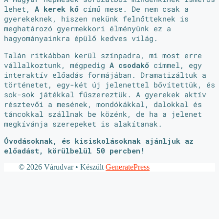
lehet,
A kerek kő
című mese. De nem csak a
gyerekeknek, hiszen nekünk felnőtteknek is
meghatározó gyermekkori élményünk ez a
hagyományainkra épülő kedves világ.
Talán ritkábban kerül színpadra, mi most erre
vállalkoztunk, mégpedig
A csodakő
címmel, egy
interaktív előadás formájában. Dramatizáltuk a
történetet, egy-két új jelenettel bővítettük, és
sok-sok játékkal fűszereztük. A gyerekek aktív
résztevői a mesének, mondókákkal, dalokkal és
táncokkal szállnak be közénk, de ha a jelenet
megkívánja szerepeket is alakítanak.
Óvodásoknak, és kisiskolásoknak ajánljuk az
előadást, körülbelül 50 percben!
© 2026 Várudvar
• Készült
GeneratePress