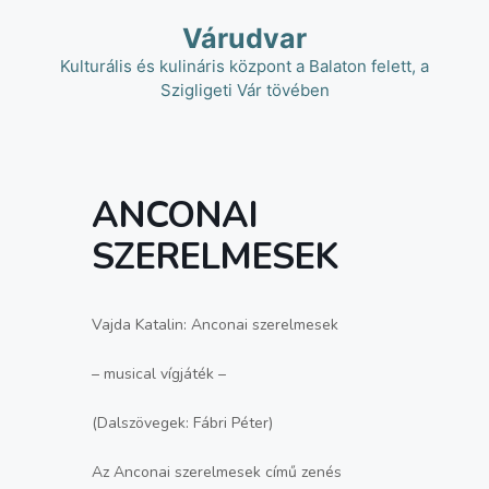
Kilépés
Várudvar
a
tartalomba
Kulturális és kulináris központ a Balaton felett, a
Szigligeti Vár tövében
ANCONAI
SZERELMESEK
Vajda Katalin: Anconai szerelmesek
– musical vígjáték –
(Dalszövegek: Fábri Péter)
Az Anconai szerelmesek című zenés