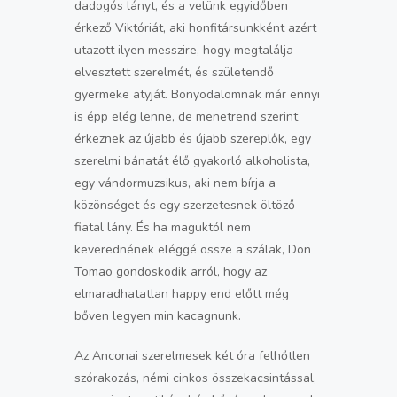
dadogós lányt, és a velünk egyidőben
érkező Viktóriát, aki honfitársunkként azért
utazott ilyen messzire, hogy megtalálja
elvesztett szerelmét, és születendő
gyermeke atyját. Bonyodalomnak már ennyi
is épp elég lenne, de menetrend szerint
érkeznek az újabb és újabb szereplők, egy
szerelmi bánatát élő gyakorló alkoholista,
egy vándormuzsikus, aki nem bírja a
közönséget és egy szerzetesnek öltöző
fiatal lány. És ha maguktól nem
keverednének eléggé össze a szálak, Don
Tomao gondoskodik arról, hogy az
elmaradhatatlan happy end előtt még
bőven legyen min kacagnunk.
Az Anconai szerelmesek két óra felhőtlen
szórakozás, némi cinkos összekacsintással,