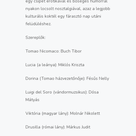
egy csipet erotikával és bőséges humorral
nyakon locsolt nosztalgiával, azaz a legjobb
kulturális koktél egy fárasztó nap utáni
felüdüléshez.
Szereplők:
Tomao Nicomaco: Buch Tibor
Lucia (a leánya): Miklós Kriszta
Dorina (Tomao házvezetőnője): Fésűs Nelly
Luigi del Soro (vándormuzsikus): Dósa
Mátyás
Viktória (magyar lány): Molnár Nikolett
Drusilla (római lány): Márkus Judit