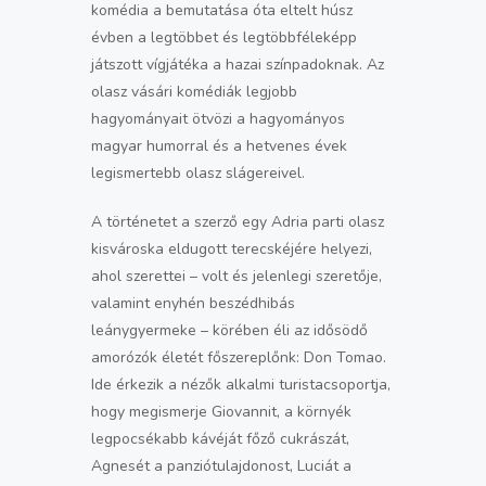
komédia a bemutatása óta eltelt húsz
évben a legtöbbet és legtöbbféleképp
játszott vígjátéka a hazai színpadoknak. Az
olasz vásári komédiák legjobb
hagyományait ötvözi a hagyományos
magyar humorral és a hetvenes évek
legismertebb olasz slágereivel.
A történetet a szerző egy Adria parti olasz
kisvároska eldugott terecskéjére helyezi,
ahol szerettei – volt és jelenlegi szeretője,
valamint enyhén beszédhibás
leánygyermeke – körében éli az idősödő
amorózók életét főszereplőnk: Don Tomao.
Ide érkezik a nézők alkalmi turistacsoportja,
hogy megismerje Giovannit, a környék
legpocsékabb kávéját főző cukrászát,
Agnesét a panziótulajdonost, Luciát a