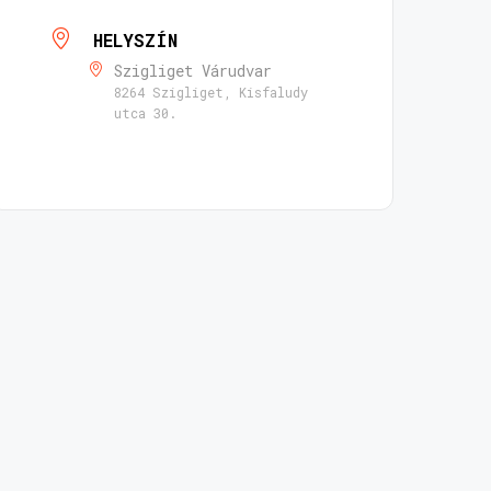
HELYSZÍN
Szigliget Várudvar
8264 Szigliget, Kisfaludy
utca 30.