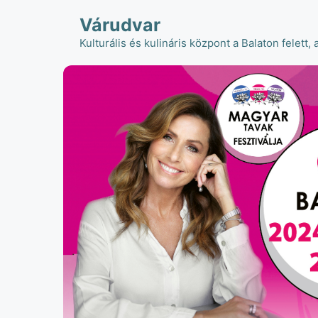
Kilépés
Várudvar
a
tartalomba
Kulturális és kulináris központ a Balaton felett, 