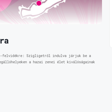
ra
n-felvidékre: Szigligetről indulva járjuk be a
egállóhelyeken a hazai zenei élet kiválóságainak