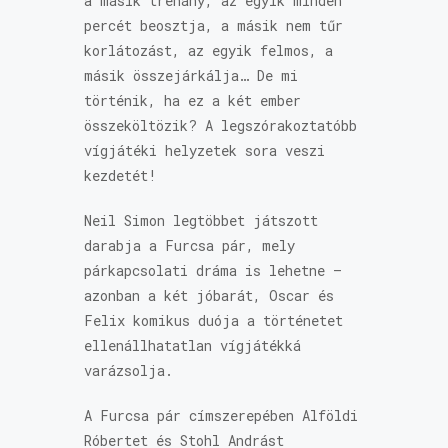
a másik trehány, az egyik minden
percét beosztja, a másik nem tűr
korlátozást, az egyik felmos, a
másik összejárkálja… De mi
történik, ha ez a két ember
összeköltözik? A legszórakoztatóbb
vígjátéki helyzetek sora veszi
kezdetét!
Neil Simon legtöbbet játszott
darabja a Furcsa pár, mely
párkapcsolati dráma is lehetne –
azonban a két jóbarát, Oscar és
Felix komikus duója a történetet
ellenállhatatlan vígjátékká
varázsolja.
A Furcsa pár címszerepében Alföldi
Róbertet és Stohl Andrást