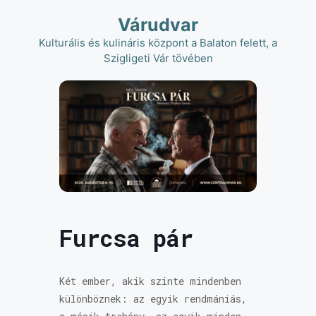
Kilépés
Várudvar
a
tartalomba
Kulturális és kulináris központ a Balaton felett, a
Szigligeti Vár tövében
Furcsa pár
Két ember, akik szinte mindenben
különböznek: az egyik rendmániás,