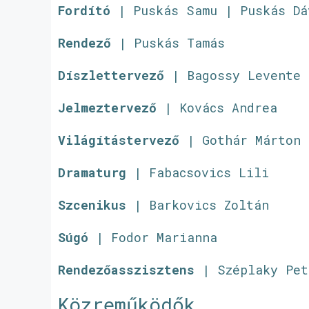
Fordító
| Puskás Samu | Puskás Dá
Rendező
| Puskás Tamás
Díszlettervező
| Bagossy Levente
Jelmeztervező
| Kovács Andrea
Világítástervező
| Gothár Márton
Dramaturg
| Fabacsovics Lili
Szcenikus
| Barkovics Zoltán
Súgó
| Fodor Marianna
Rendezőasszisztens
| Széplaky Pet
Közreműködők