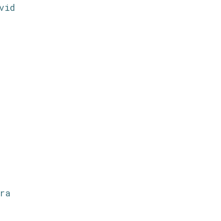
vid
ra