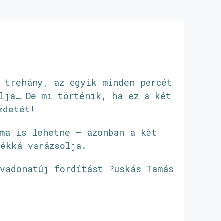
 trehány, az egyik minden percét
lja… De mi történik, ha ez a két
zdetét!
ma is lehetne – azonban a két
tékká varázsolja.
 vadonatúj fordítást Puskás Tamás