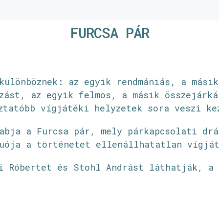
FURCSA PÁR
különböznek: az egyik rendmániás, a másik
zást, az egyik felmos, a másik összejárká
ztatóbb vígjátéki helyzetek sora veszi ke
abja a Furcsa pár, mely párkapcsolati drá
uója a történetet ellenállhatatlan vígjá
i Róbertet és Stohl Andrást láthatják, a