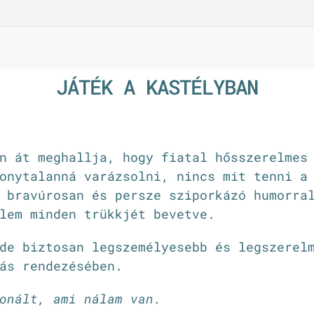
JÁTÉK A KASTÉLYBAN
n át meghallja, hogy fiatal hősszerelmes
onytalanná varázsolni, nincs mit tenni a
 bravúrosan és persze sziporkázó humorra
lem minden trükkjét bevetve.
de biztosan legszemélyesebb és legszerel
ás rendezésében.
nált, ami nálam van.