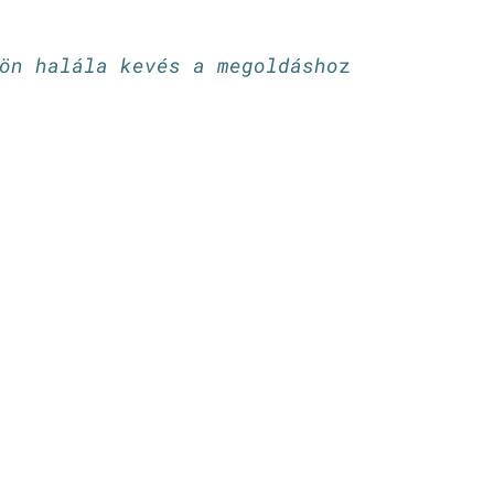
n halála kevés a megoldásho
z