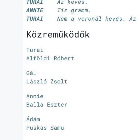
TURAI
Az kevés.
ANNIE
Tíz gramm.
TURAI
Nem a veronál kevés. Az ö
Közreműködők
Turai
Alföldi Róbert
Gál
László Zsolt
Annie
Balla Eszter
Ádám
Puskás Samu