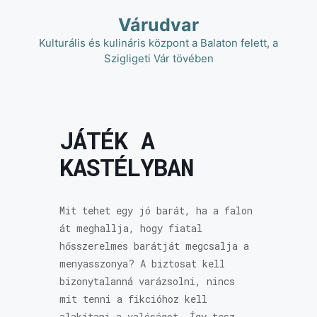
Kilépés
Várudvar
a
tartalomba
Kulturális és kulináris központ a Balaton felett, a
Szigligeti Vár tövében
JÁTÉK A
KASTÉLYBAN
Mit tehet egy jó barát, ha a falon
át meghallja, hogy fiatal
hősszerelmes barátját megcsalja a
menyasszonya? A biztosat kell
bizonytalanná varázsolni, nincs
mit tenni a fikcióhoz kell
alakítani a valóságot. Így tesz