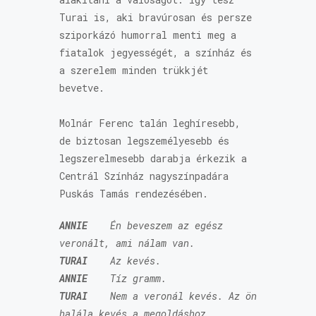
Turai is, aki bravúrosan és persze
sziporkázó humorral menti meg a
fiatalok jegyességét, a színház és
a szerelem minden trükkjét
bevetve.
Molnár Ferenc talán leghíresebb,
de biztosan legszemélyesebb és
legszerelmesebb darabja érkezik a
Centrál Színház nagyszínpadára
Puskás Tamás rendezésében.
ANNIE
Én beveszem az egész
veronált, ami nálam van.
TURAI
Az kevés.
ANNIE
Tíz gramm.
TURAI
Nem a veronál kevés. Az ön
halála kevés a megoldásho
z