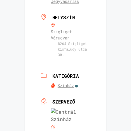
Jegyvásárlás
HELYSZÍN
Szigliget
Várudvar
8264 Szigliget,
Kisfaludy utca
30.
KATEGÓRIA
Színház
SZERVEZŐ