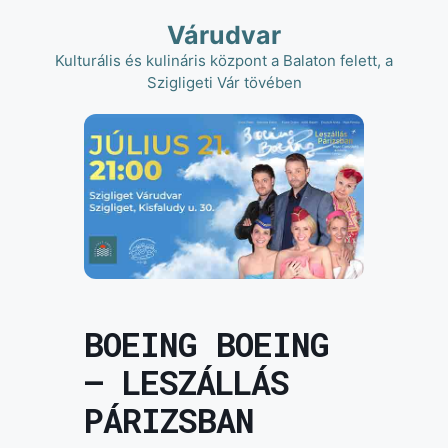
Kilépés
Várudvar
a
tartalomba
Kulturális és kulináris központ a Balaton felett, a
Szigligeti Vár tövében
BOEING BOEING
– LESZÁLLÁS
PÁRIZSBAN