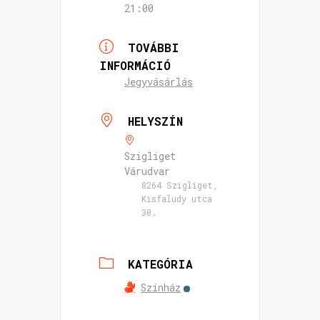
21:00
TOVÁBBI
INFORMÁCIÓ
Jegyvásárlás
HELYSZÍN
Szigliget
Várudvar
8264 Szigliget,
Kisfaludy utca
30.
KATEGÓRIA
Színház