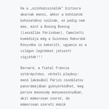
Ha a „színházcsinálók” biztosra
akarnak menni, akkor a bohózatok
bohózatához nyúlnak, ez pedig nem
más, mint a Boeing Boeing
(Leszállás Párizsban). Camoletti
komédiája még a Guinness Rekordok
Könyvébe is bekerült, ugyanis ez a
világon legtöbbet játszott
vígjáték!!!
Bernard, a fiatal francia
sztárépítész, vérbeli playboy:
menő lakásából Párizs csodálatos
panorámájában gyönyörködhet, meg
persze meseszép menyasszonyában,
akit mámorosan szeret, de
mámorosan szereti másik