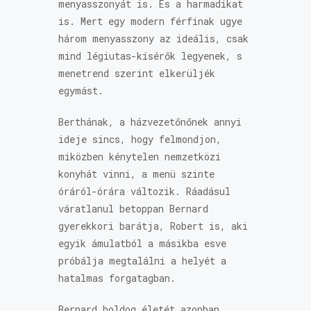
menyasszonyát is. És a harmadikat
is. Mert egy modern férfinak ugye
három menyasszony az ideális, csak
mind légiutas-kísérők legyenek, s
menetrend szerint elkerüljék
egymást.
Berthának, a házvezetőnőnek annyi
ideje sincs, hogy felmondjon,
miközben kénytelen nemzetközi
konyhát vinni, a menü szinte
óráról-órára változik. Ráadásul
váratlanul betoppan Bernard
gyerekkori barátja, Robert is, aki
egyik ámulatból a másikba esve
próbálja megtalálni a helyét a
hatalmas forgatagban.
Bernard boldog életét azonban