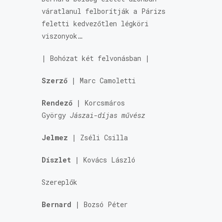
váratlanul felborítják a Párizs
feletti kedvezőtlen légköri
viszonyok…
| Bohózat két felvonásban |
Szerző
| Marc Camoletti
Rendező
| Korcsmáros
György
Jászai-díjas művész
Jelmez
| Zséli Csilla
Díszlet
| Kovács László
Szereplők
Bernard
|
Bozsó Péter