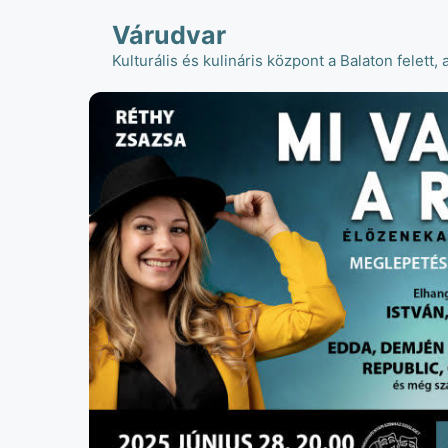
Kilépés
Várudvar
a
tartalomba
Kulturális és kulináris központ a Balaton felett, 