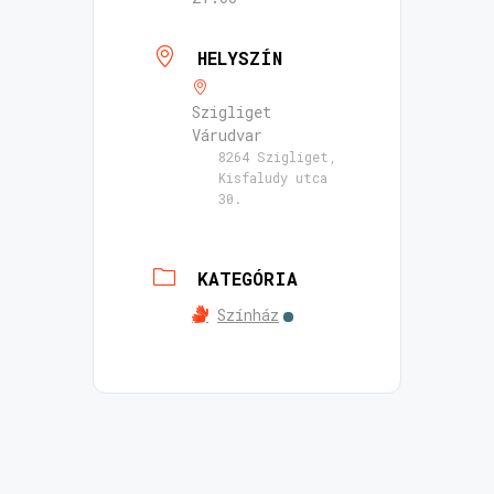
HELYSZÍN
Szigliget
Várudvar
8264 Szigliget,
Kisfaludy utca
30.
KATEGÓRIA
Színház