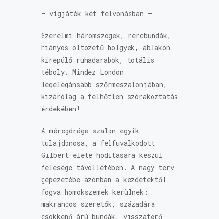
– vígjáték két felvonásban –
Szerelmi háromszögek, nercbundák,
hiányos öltözetű hölgyek, ablakon
kirepülő ruhadarabok, totális
téboly. Mindez London
legelegánsabb szőrmeszalonjában,
kizárólag a felhőtlen szórakoztatás
érdekében!
A méregdrága szalon egyik
tulajdonosa, a felfuvalkodott
Gilbert élete hódítására készül
felesége távollétében. A nagy terv
gépezetébe azonban a kezdetektől
fogva homokszemek kerülnek:
makrancos szeretők, századára
csökkenő árú bundák, visszatérő