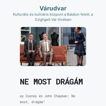
Kilépés
Várudvar
a
tartalomba
Kulturális és kulináris központ a Balaton felett, a
Szigligeti Vár tövében
NE MOST DRÁGÁM
ay Cooney és John Chapman: Ne
most, drágám!