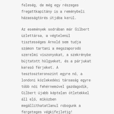
feleség, de még egy részeges
fregattkapitány is a reménybeli
házasságtörés útjába kerül.
Az események sodrában már Gilbert
üzlettársa, a végtelenül
tisztességes Arnold sem tudja
számon tartani a megszaporodó
szerelmi viszonyokat, a szekrénybe
bújtatott hölgyeket, és a párjukat
kereső férjeket. A
tesztoszteronszint egyre nő, a
londoni közlekedési társaság egyre
több női fehérneművel gazdagodik,
Gilbert újabb képtelen ötletekkel
áll elő, miközben
megállíthatatlanul robogunk a
fergeteges végkifejletig!