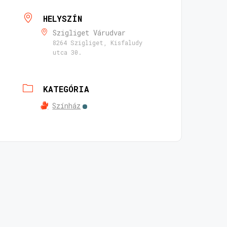
HELYSZÍN
Szigliget Várudvar
8264 Szigliget, Kisfaludy
utca 30.
KATEGÓRIA
Színház