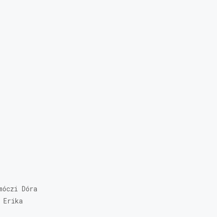
móczi Dóra
 Erika