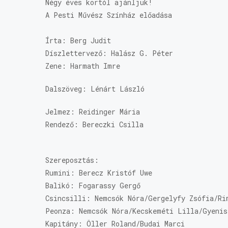
Négy éves kortól ajánljuk!
A Pesti Művész Színház előadása
Írta: Berg Judit
Díszlettervező: Halász G. Péter
Zene: Harmath Imre
Dalszöveg: Lénárt László
Jelmez: Reidinger Mária
Rendező: Bereczki Csilla
Szereposztás:
Rumini: Berecz Kristóf Uwe
Balikó: Fogarassy Gergő
Csincsilli: Nemcsók Nóra/Gergelyfy Zsófia/Ri
Peonza: Nemcsók Nóra/Kecskeméti Lilla/Gyenis
Kapitány: Öller Roland/Budai Marci