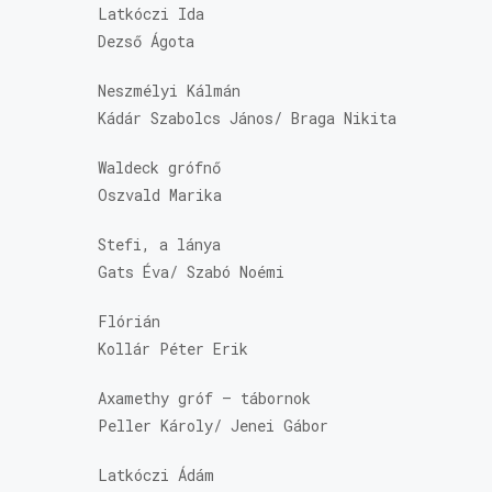
Latkóczi Ida
Dezső Ágota
Neszmélyi Kálmán
Kádár Szabolcs János/ Braga Nikita
Waldeck grófnő
Oszvald Marika
Stefi, a lánya
Gats Éva/ Szabó Noémi
Flórián
Kollár Péter Erik
Axamethy gróf – tábornok
Peller Károly/ Jenei Gábor
Latkóczi Ádám