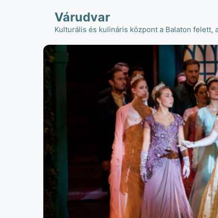
Kilépés
Várudvar
a
tartalomba
Kulturális és kulináris központ a Balaton felett, 