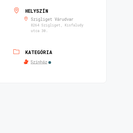
HELYSZÍN
Szigliget Várudvar
8264 Szigliget, Kisfaludy
utca 30.
KATEGÓRIA
Színház