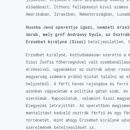
előadásait. Itthoni fellépésein kívül számos
Amerikában, Izraelben, Németországban, Luxem
Huszka Jenő operettje igazi, nemzeti érzel
darab, mely gróf Andrássy Gyula, az Osztrá
Erzsébet királyné (Sissi)
beteljesületlen, t
Erzsébet királyné, köztudomásúan szerette a 
Sissi Zsófia főhercegnővel való szembenállás
érzéseivel, ugyanakkor az osztrák udvar ross
magyarság számára próbál kiutat találni az e
helyzetből. A férfi heves rajongása és forró
azonban vágyaiknak a politika gátat szab, és
szerelmük. Kapcsolatuk, valamint Sissi magya
Kiegyezés létrejöttét. Az operettben megisme
mentalitást kedvelő osztrák férfiú és egy fé
történetét, mint ahogy Erzsébet királyné udv
szerelmének beteljesülését is.