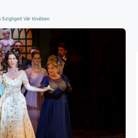
a Szigligeti Vár tövében