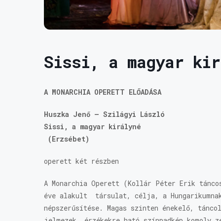
Sissi, a magyar kir
A MONARCHIA OPERETT ELŐADÁSA
Huszka Jenő – Szilágyi László
Sissi, a magyar királyné
(Erzsébet)
operett két részben
A Monarchia Operett (Kollár Péter Erik tánco
éve alakult társulat, célja, a Hungarikumna
népszerűsítése. Magas szinten énekelő, tánco
jelmezek, érzékekre ható színpadkép komoly z