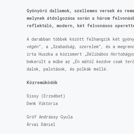
Gyönyörű dallamok, szellemes versek és rem
melynek átdolgozása során a három felvonás
reflektáló, modern, két felvonásos operet
A darabban többek között felhangzik két gyön
végén
”, a „
Szabadság, szerelem
”, és a megren
írta Huszka a közismert „
Délibábos Hortobágy
bekerült a műbe az „
Én mától kezdve csak ter
dalok, palotások, és polkák mellé.
Közreműködők
Sissy (Erzsébet)
Denk Viktória
Gróf Andrássy Gyula
Árvai Dániel