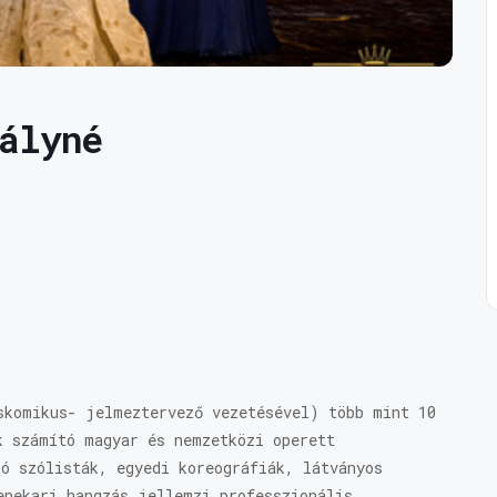
ályné
skomikus- jelmeztervező vezetésével) több mint 10
k számító magyar és nemzetközi operett
ló szólisták, egyedi koreográfiák, látványos
enekari hangzás jellemzi professzionális