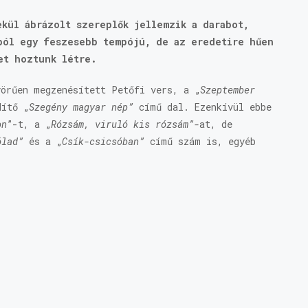
ekül ábrázolt szereplők jellemzik a darabot,
ból egy feszesebb tempójú, de az eredetire hűen
tet hoztunk létre.
yörűen megzenésített Petőfi vers, a „
Szeptember
dítő „
Szegény magyar nép”
című dal. Ezenkívül ebbe
on
”-t, a „
Rózsám, viruló kis rózsám”-
at, de
ólad”
és a „
Csík-csicsóban”
című szám is, egyéb