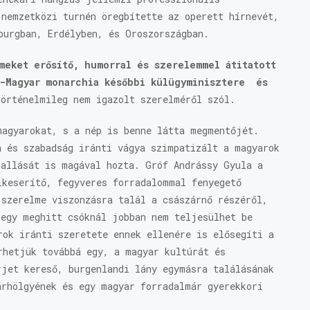
 nemzetközi turnén öregbítette az operett hírnevét,
burgban, Erdélyben, és Oroszországban.
meket erősítő, humorral és szerelemmel átitatott
k-Magyar monarchia későbbi külügyminisztere és
örténelmileg nem igazolt szerelméről szól.
magyarokat, s a nép is benne látta megmentőjét.
a és szabadság iránti vágya szimpatizált a magyarok
zallását is magával hozta. Gróf Andrássy Gyula a
lkeserítő, fegyveres forradalommal fenyegető
 szerelme viszonzásra talál a császárnő részéről,
 egy meghitt csóknál jobban nem teljesülhet be
rok iránti szeretete ennek ellenére is elősegíti a
rhetjük továbbá egy, a magyar kultúrát és
rjet kereső, burgenlandi lány egymásra találásának
arhölgyének és egy magyar forradalmár gyerekkori