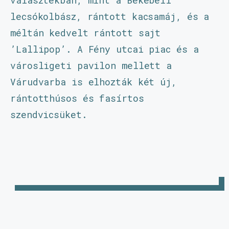
választékban, mint a Békebeli
lecsókolbász, rántott kacsamáj, és a
méltán kedvelt rántott sajt
’Lallipop’. A Fény utcai piac és a
városligeti pavilon mellett a
Várudvarba is elhozták két új,
rántotthúsos és fasírtos
szendvicsüket.