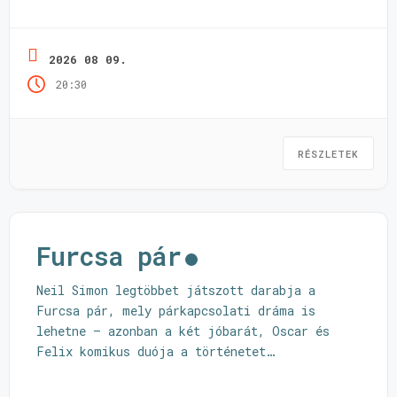
2026 08 09.
20:30
RÉSZLETEK
Furcsa pár
Neil Simon legtöbbet játszott darabja a
Furcsa pár, mely párkapcsolati dráma is
lehetne – azonban a két jóbarát, Oscar és
Felix komikus duója a történetet
ellenállhatatlan vígjátékká varázsolja.