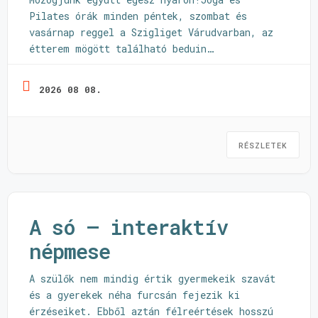
Pilates órák minden péntek, szombat és
vasárnap reggel a Szigliget Várudvarban, az
étterem mögött található beduin
sátorban. Ebben a csodás környezetben várnak
az oktatók: Halmos Júlia, Héring-Vastag
2026 08 08.
Orsolya és Ryszka Nóra. Bővebb infó és
bejelentkezés: https://kikototapolca.hu/joga-
es-pilates-a-szigliget-varudvarban/
RÉSZLETEK
A só – interaktív
népmese
A szülők nem mindig értik gyermekeik szavát
és a gyerekek néha furcsán fejezik ki
érzéseiket. Ebből aztán félreértések hosszú