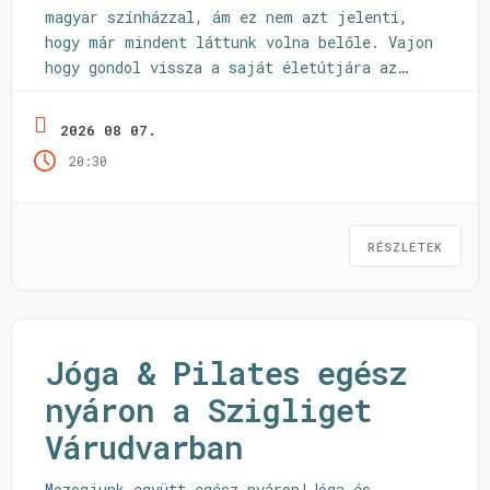
magyar színházzal, ám ez nem azt jelenti,
hogy már mindent láttunk volna belőle. Vajon
hogy gondol vissza a saját életútjára az
ország egyik legismertebb alkotója? Hány
megújulás fér bele egy majdnem negyvenéves
2026 08 07.
karrierbe? És mennyire tud kapcsolódni a
20:30
fiatalabb generációkkal egy élő legenda?
Sok más téma mellett ezekre a ...
Olvass
tovább
RÉSZLETEK
Jóga & Pilates egész
nyáron a Szigliget
Várudvarban
Mozogjunk együtt egész nyáron!Jóga és