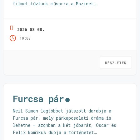
filmet tűztünk műsorra a Mozinet
kínálatából, így a Balatonfelvidék egyik
legszebb panorámájú spotján nézhettek magyar
és nemzetközi nagy sikerű
2026 08 08.
dokumentumfilmeket, játékfilmeket és
19:00
animációkat is. Arco- fiú a jövőből
animációs film vetítése, amely 2026-ban
elnyerte a legjobb animációs
nagyjátékfilmnek ...
Olvass tovább
RÉSZLETEK
Furcsa pár
Neil Simon legtöbbet játszott darabja a
Furcsa pár, mely párkapcsolati dráma is
lehetne – azonban a két jóbarát, Oscar és
Felix komikus duója a történetet
ellenállhatatlan vígjátékká varázsolja.