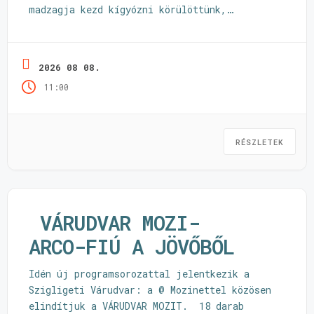
madzagja kezd kígyózni körülöttünk,
sértődésekkel, apró hazugságokkal.
Szerencsére a mesében az a jó, hogy a
történet végére az igazságra fény derül és a
2026 08 08.
szereplők megtalálják elveszettnek hitt
11:00
szeretteiket! Színházba hívunk benneteket,
de nem csupán a nézőtérre, ...
Olvass tovább
RÉSZLETEK
VÁRUDVAR MOZI-
ARCO-FIÚ A JÖVŐBŐL
Idén új programsorozattal jelentkezik a
Szigligeti Várudvar: a @ Mozinettel közösen
elindítjuk a VÁRUDVAR MOZIT. 18 darab