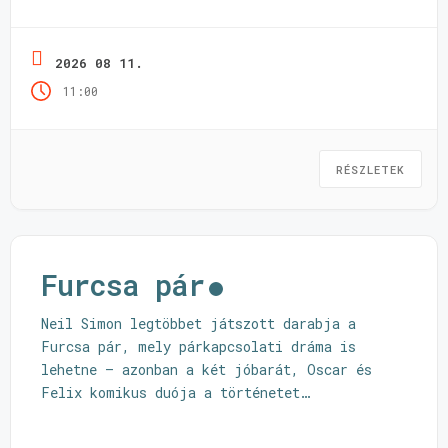
élményünk ez a hagyományainkra épülő kedves
világ. Talán ritkábban kerül színpadra, mi
most erre vállalkoztunk, mégpedig A
2026 08 11.
csodakő címmel, egy interaktív előadás
11:00
formájában. Dramatizáltuk a történetet, egy-
két új jelenettel bővítettük, és sok-sok
játékkal fűszereztük. A gyerekek aktív
résztevői ...
Olvass tovább
RÉSZLETEK
Furcsa pár
Neil Simon legtöbbet játszott darabja a
Furcsa pár, mely párkapcsolati dráma is
lehetne – azonban a két jóbarát, Oscar és
Felix komikus duója a történetet
ellenállhatatlan vígjátékká varázsolja.