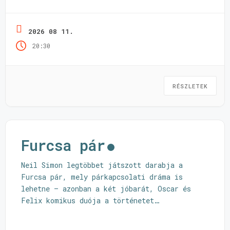
2026 08 11.
20:30
RÉSZLETEK
Furcsa pár
Neil Simon legtöbbet játszott darabja a
Furcsa pár, mely párkapcsolati dráma is
lehetne – azonban a két jóbarát, Oscar és
Felix komikus duója a történetet
ellenállhatatlan vígjátékká varázsolja.