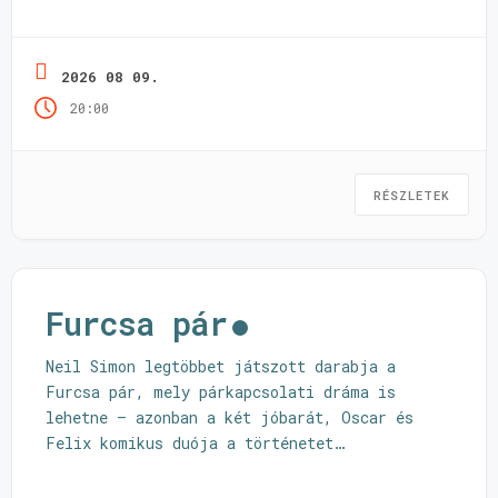
kínálatából, így a Balatonfelvidék egyik
legszebb panorámájú spotján nézhettek magyar
és nemzetközi nagy sikerű
2026 08 09.
dokumentumfilmeket, játékfilmeket és
20:00
animációkat is. Trailer:
https://youtu.be/bpeg2Edi2zU 2026.08.09,
vasárnap, 20:00, Kiállítótér Szigligeti
Várudvar, Kiállítótér (Szigliget, Kisfaludy
RÉSZLETEK
utca 30., Szigliget, ...
Olvass tovább
Furcsa pár
Neil Simon legtöbbet játszott darabja a
Furcsa pár, mely párkapcsolati dráma is
lehetne – azonban a két jóbarát, Oscar és
Felix komikus duója a történetet
ellenállhatatlan vígjátékká varázsolja.