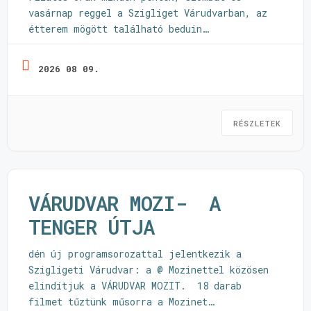
vasárnap reggel a Szigliget Várudvarban, az
étterem mögött található beduin
sátorban. Ebben a csodás környezetben várnak
az oktatók: Halmos Júlia, Héring-Vastag
2026 08 09.
Orsolya és Ryszka Nóra. Bővebb infó és
bejelentkezés: https://kikototapolca.hu/joga-
es-pilates-a-szigliget-varudvarban/
RÉSZLETEK
VÁRUDVAR MOZI- A
TENGER ÚTJA
dén új programsorozattal jelentkezik a
Szigligeti Várudvar: a @ Mozinettel közösen
elindítjuk a VÁRUDVAR MOZIT. 18 darab
filmet tűztünk műsorra a Mozinet